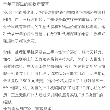
千年商都里的回收新变革
漫步广州西关老街，“收买烂铜烂铁” 的吆喝声仿佛还在耳畔
回响。自十三行时期起，广州便是商贸往来的重镇，老广们
骨子里就有着精明的生意头脑和对物品价值的敏锐嗅觉。这
种传承千年的商业智慧，在数字时代与深圳的创新回收模式
碰撞出了耀眼火花。
曾经，处理旧手机需要在二手市场讨价还价，耗时又耗力。
如今，深圳的上门回收服务乘着科技东风，为广州人带来了
颠覆性体验。在天河工作的白领陈小姐，将使用两年的旧旗
舰手机通过上门回收处理，原本以为只能卖几百元，没想到
最终竟以 2800 元成交。“这个价格太惊喜了！刚好够买一
部中端新手机，闲置的旧手机瞬间‘活’了过来！” 陈小姐的经
历，正是无数广州人通过深圳回收服务实现 “以旧换新” 的
缩影。
快节奏生活下的 “宝藏服务”