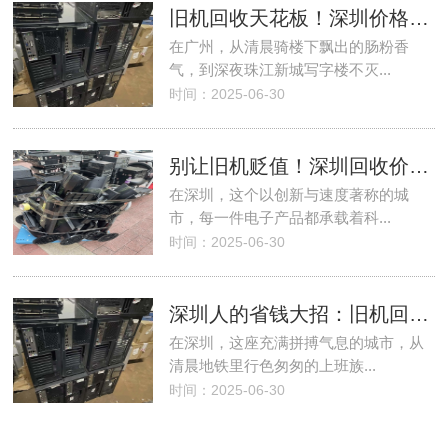
旧机回收天花板！深圳价格不服来战
在广州，从清晨骑楼下飘出的肠粉香
气，到深夜珠江新城写字楼不灭...
时间：2025-06-30
别让旧机贬值！深圳回收价让你血赚
在深圳，这个以创新与速度著称的城
市，每一件电子产品都承载着科...
时间：2025-06-30
深圳人的省钱大招：旧机回收秒变存款
在深圳，这座充满拼搏气息的城市，从
清晨地铁里行色匆匆的上班族...
时间：2025-06-30